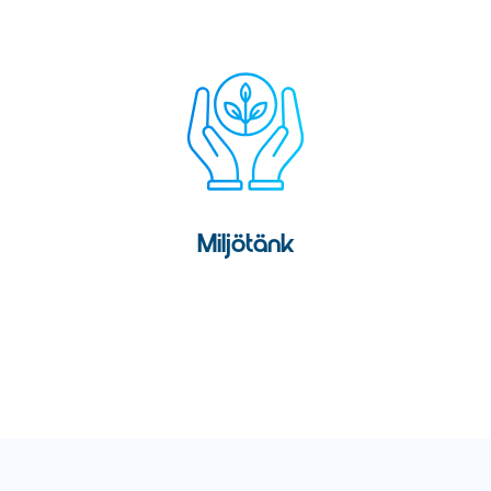
Miljötänk