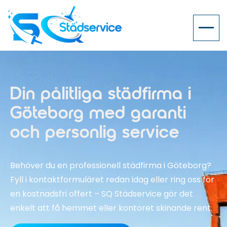
Din pålitliga städfirma i
Göteborg med garanti
och personlig service
Behöver du en professionell städfirma i Göteborg?
Fyll i kontaktformuläret redan idag eller ring oss för
en kostnadsfri offert – SQ Städservice gör det
enkelt att få hemmet eller kontoret skinande rent.