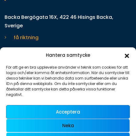
Backa Bergögata 16X, 422 46 Hisings Backa,
Sverige
få riktning
Hantera samtycke
Få en kostnadsfri offert
031-22 55 40
För att ge en bra upplevelse använder vi teknik som cookies för att
lagra och/eller komma åt enhetsinformation. När du samtycker till
dessa tekniker kan vi behandla data som surfbeteende eller unika
ID:n på denna webbplats. Om du inte samtycker eller om du
återkallar ditt samtycke kan detta påverka vissa funktioner
negativt.
Org Num.:
559409-9201
Mail:
info@sqstadservice.se
Acceptera
Neka