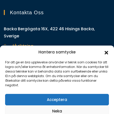
Kontakta Oss
Backa Bergögata 16X, 422 46 Hisings Backa,
Sverige
få riktning
Hantera samtycke
För att ge en bra upplevelse använder vi teknik som cookies för att
Få en kostnadsfri offert
lagra och/eller komma åt enhetsinformation. När du samtycker till
031-22 55 40
dessa tekniker kan vi behandla data som surfbeteende eller unika
ID:n på denna webbplats. Om du inte samtycker eller om du
återkallar ditt samtycke kan detta påverka vissa funktioner
negativt.
Org Num.:
559409-9201
Acceptera
Mail:
info@sqstadservice.se
Neka